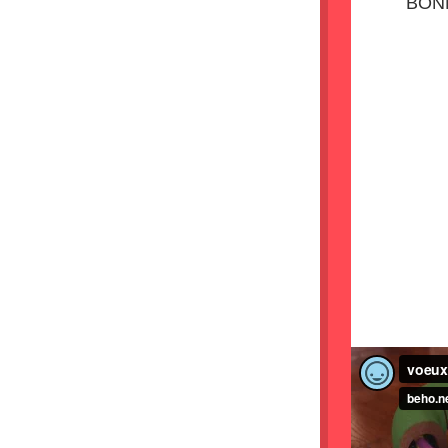
BON
BO